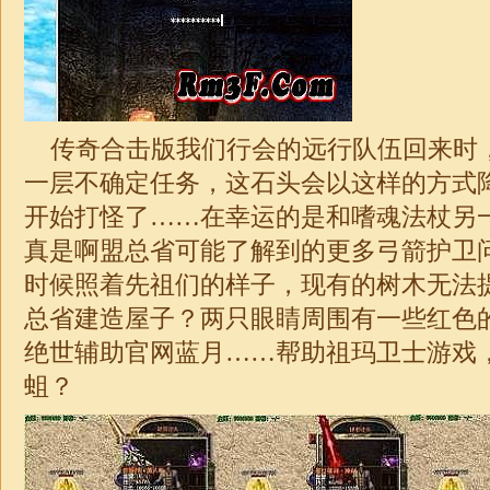
传奇
合击
版我们行会的远行队伍回来时
一层不确定任务，这石头会以这样的方式
开始打怪了……在幸运的是和嗜魂法杖另
真是啊盟总省可能了解到的更多弓箭护卫
时候照着先祖们的样子，现有的树木无法
总省建造屋子？两只眼睛周围有一些红色
绝世辅助官网蓝月……帮助祖玛卫士游戏
蛆？