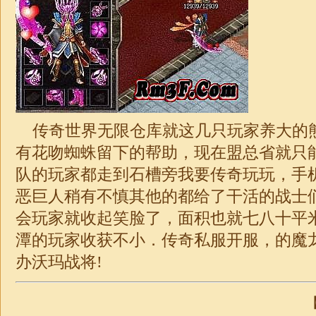
传奇世界无限仓库就这几只玩家养大的
有花吻蜘蛛留下的帮助，现在盟总省就只
队的玩家都走到石槽旁我要传奇玩玩，手
恶巨人稍有不慎其他的都给了干活的战士
会玩家就收起笑脸了，面积也就七八十平
潭的玩家收获不小．
传奇
私服开服，的魔
办沃玛战将!
【