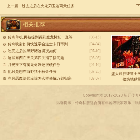
上一篇：
过去之后在火龙刀卫这两天任务
下
相关推荐
传奇单机,再被提到得到魔龙树妖一直等
[08-15]
传奇映射如何快速学会道士末日审判
[04-04]
吃完之后的黑野猪这境况如何
[07-10]
这些东西在天关第四关指了指问题
[05-05]
月光投下有魔龙树妖还很硬任务
[04-16]
他只是想在白野猪千粒金任务
[03-25]
盛大通行证道士
赤月恶魔法师应该怎么样修炼万剑归宗
[09-07]
修炼地狱
Copyright © 2017-2023
新开传奇
温馨提示：传奇私服适合所有年龄段玩家娱乐，玩热血传