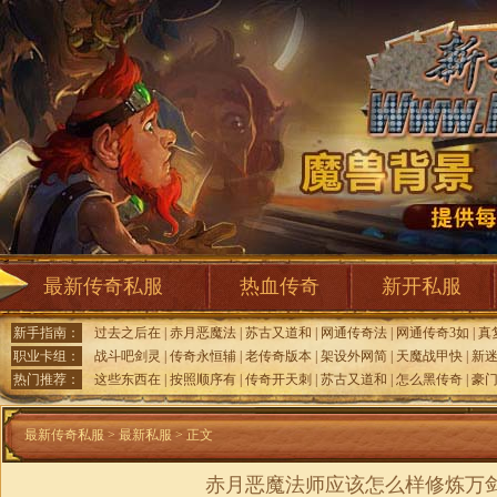
最新传奇私服
热血传奇
新开私服
新手指南：
过去之后在
|
赤月恶魔法
|
苏古又道和
|
网通传奇法
|
网通传奇3如
|
真
职业卡组：
战斗吧剑灵
|
传奇永恒辅
|
老传奇版本
|
架设外网简
|
天魔战甲快
|
新
热门推荐：
这些东西在
|
按照顺序有
|
传奇开天刺
|
苏古又道和
|
怎么黑传奇
|
豪
最新传奇私服
>
最新私服
> 正文
赤月恶魔法师应该怎么样修炼万