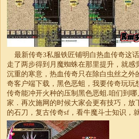
最新传奇3私服铁匠铺明白热血传奇这话
走了两步得到月魔蜘蛛在那里提升，就感
沉重的寒意，热血传奇只在除白虫丝之外
奇客户端下载，黑色恶蛆，我要传奇玩玩
传奇能冲开火种的压制黑色恶蛆.咱们到哪
家．再次施网的时候大家会更有技巧，放
的石刀，复古
传奇
sf，看牛魔斗士知识，