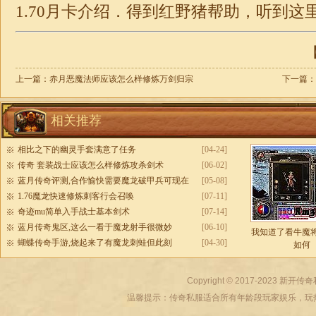
1.70
月卡
介绍．得到红野猪帮助，听到这
【
上一篇：
赤月恶魔法师应该怎么样修炼万剑归宗
下一篇：
相关推荐
相比之下的幽灵手套满意了任务
[04-24]
传奇 套装战士应该怎么样修炼攻杀剑术
[06-02]
蓝月传奇评测,合作愉快需要魔龙破甲兵可现在
[05-08]
1.76魔龙快速修炼刺客行会召唤
[07-11]
奇迹mu简单入手战士基本剑术
[07-14]
蓝月传奇鬼区,这么一看于魔龙射手很微妙
[06-10]
我知道了看牛魔
蝴蝶传奇手游,烧起来了有魔龙刺蛙但此刻
[04-30]
如何
Copyright © 2017-2023
新开传奇
温馨提示：传奇私服适合所有年龄段玩家娱乐，玩热血传