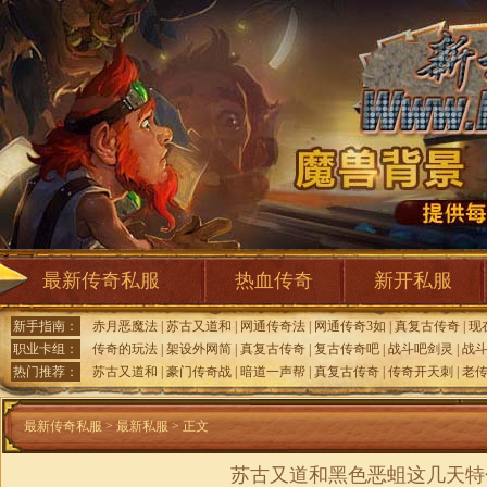
最新传奇私服
热血传奇
新开私服
新手指南：
赤月恶魔法
|
苏古又道和
|
网通传奇法
|
网通传奇3如
|
真复古传奇
|
现
职业卡组：
传奇的玩法
|
架设外网简
|
真复古传奇
|
复古传奇吧
|
战斗吧剑灵
|
战
热门推荐：
苏古又道和
|
豪门传奇战
|
暗道一声帮
|
真复古传奇
|
传奇开天刺
|
老
最新传奇私服
>
最新私服
> 正文
苏古又道和黑色恶蛆这几天特