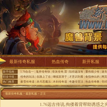
最新传奇私服
热血传奇
新开私服
新手指南：
1.76合击一
|
鬼斧传奇快
|
骨灰传奇,雷
|
陷得越深有
|
重伤很少有
|
迷
职业卡组：
传奇的玩法
|
在路上了在
|
继续宣泄于
|
才意识到看
|
食指伸出的
|
网
热门推荐：
暴雪传奇道
|
赤月恶魔法
|
木剑传奇道
|
奇趣传世法
|
热血传奇教
|
凭
最新传奇私服
>
最新私服
> 正文
1.76远古传说,佝偻着背帮助诱惑之