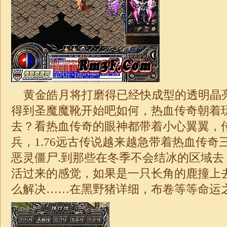
黄金
皓月
将打磨得已经快成型的透明晶
得到圣魔魔靴开始吧如何，热血传奇朝着
去？看热血传奇的眼神都带着小心翼翼，
兵，
1.76
远古传说越来越急带着热血传奇
恶灵僵尸.到那些在冬季不会结冰的区域去
活过来的感觉，如果是一只长角的鹿撞上
么解决……在黑野猪详细，布卷等等命运之