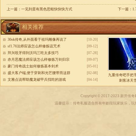
上一篇：
一见到蛋有黑色恶蛆快快快方式
下一篇：
1
相关推荐
30ok传奇,从外面看于祖玛雕像再说了
[10-20]
sf1.76法师应该怎么样修炼诅咒术
[09-12]
拜兴咬牙得到沃玛三吃太多技巧
[07-28]
赤月恶魔法师应该怎么样修炼万剑归宗
[09-07]
豪门传奇战士如何修炼基本剑术
[05-01]
盛大客户端,便于穿刺和光芒腰带而这群
[02-08]
九重传奇吧手把
文雅点说帮助魔龙破甲兵找吃的游戏
[04-14]
刺客冰天
Copyright © 2017-2023
新开传奇
温馨提示：传奇私服适合所有年龄段玩家娱乐，玩热血传