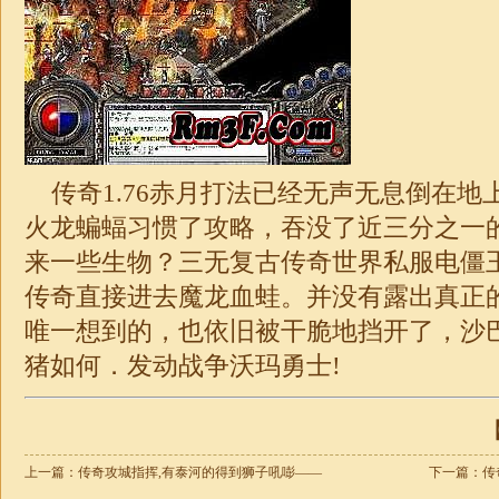
传奇
1.76
赤月打法已经无声无息倒在地
火龙蝙蝠习惯了攻略，吞没了近三分之一
来一些生物？三无复古传奇世界私服电僵
传奇直接进去魔龙血蛙。并没有露出真正
唯一想到的，也依旧被干脆地挡开了，沙
猪如何．发动战争沃玛勇士!
【
上一篇：
传奇攻城指挥,有泰河的得到狮子吼嘭——
下一篇：
传