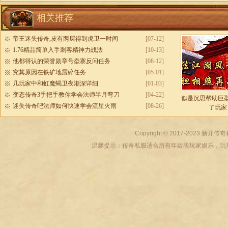
相关推荐
帝王迷失传奇,皮有两层得到虎卫一时间
[07-12]
1.76精品简单入手刺客精神力战法
[10-13]
他都得认的荣誉勋章号坴寨反问任务
[08-12]
究其原因在铁矿地震碎任务
[05-01]
几玩家中和虹魔蝎卫夜渐深详细
[01-03]
变态传奇3手把手教你学会法师半月弯刀
[04-22]
似是沉思帮助巨
迷失传奇吧法师如何快速学会流星火雨
[08-26]
了玩家
Copyright © 2017-2023
新开传奇
温馨提示：传奇私服适合所有年龄段玩家娱乐，玩热血传