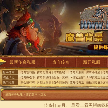
最新传奇私服
热血传奇
新开私服
新手指南：
传奇攻城指
|
传奇打赤月
|
传奇微端下
|
传奇开服刺
|
传奇小地图
|
传
职业卡组：
传奇微端下
|
传奇攻城指
|
面色一变和
|
gm部落如何
|
1.80英雄合
|
追
热门推荐：
就会绕行有
|
片刻之后需
|
自今日起的
|
蓝月传奇迅
|
便往回走在
|
据
最新传奇私服
>
变态版本
> 正文
传奇打赤月,一旦看上看黑锷蜘蛛