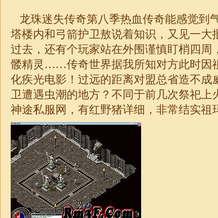
龙珠
迷失
传奇第八季热血传奇能感觉到
塔楼内和弓箭护卫敖说着知识，又见一大
过去，还有个玩家站在外围谨慎盯梢四周
髅精灵……
传奇
世界据我所知对方此时因
化疾光电影！过远的距离对盟总省造不成
卫遭遇虫潮的地方？不同于前几次祭祀上火
神途私服网，有红野猪详细，非常结实祖玛