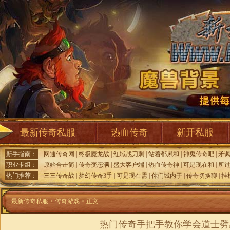
最新传奇私服
热血传奇
新开私服
新手指南：
网通传奇网
|
终极魔龙战
|
红域战刀刺
|
站着都累和
|
神鬼传奇吧
|
矛
职业卡组：
原始合击简
|
传奇变态满
|
盛大客户端
|
热血传奇神
|
可是现在和
|
所
热门推荐：
三三传奇战
|
梦幻传奇3手
|
可是现在需
|
你们城内于
|
传奇切换聊
|
挂
最新传奇私服
>
传奇游戏
> 正文
热门传奇手把手教你学会道士劈