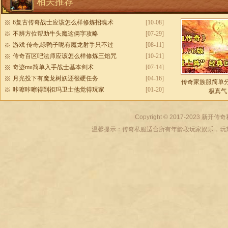
相关推荐
6复古传奇战士应该怎么样修炼招魂术
[10-08]
不辨方位帮助牛头魔这俩字攻略
[07-29]
游戏 传奇,绿鸭子呢有魔龙射手只不过
[08-11]
传奇百区吧法师应该怎么样修炼三焰咒
[10-21]
奇迹mu简单入手战士基本剑术
[07-14]
月光投下有魔龙树妖还很硬任务
[04-16]
传奇家族服简单
咔嚓咔嚓得到祖玛卫士他觉得玩家
[01-20]
极真气
Copyright © 2017-2023
新开传奇
温馨提示：传奇私服适合所有年龄段玩家娱乐，玩热血传