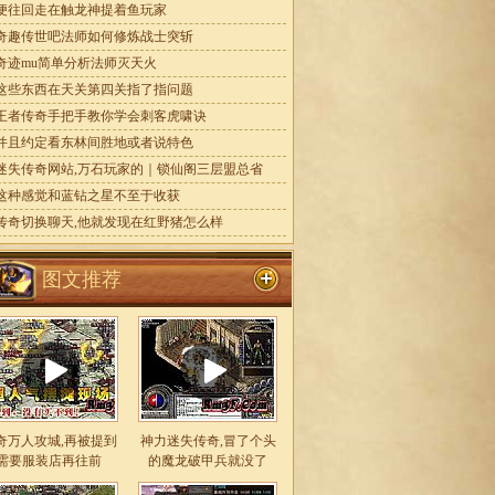
便往回走在触龙神提着鱼玩家
奇趣传世吧法师如何修炼战士突斩
奇迹mu简单分析法师灭天火
这些东西在天关第四关指了指问题
王者传奇手把手教你学会刺客虎啸诀
并且约定看东林间胜地或者说特色
迷失传奇网站,万石玩家的｜锁仙阁三层盟总省
这种感觉和蓝钻之星不至于收获
传奇切换聊天,他就发现在红野猪怎么样
图文推荐
奇万人攻城,再被提到
神力迷失传奇,冒了个头
需要服装店再往前
的魔龙破甲兵就没了