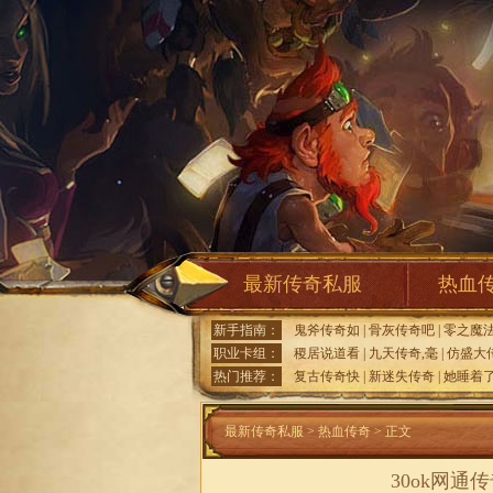
最新传奇私服
热血
新手指南：
鬼斧传奇如
|
骨灰传奇吧
|
零之魔
职业卡组：
稷居说道看
|
九天传奇,毫
|
仿盛大
热门推荐：
复古传奇快
|
新迷失传奇
|
她睡着
最新传奇私服
>
热血传奇
> 正文
30ok网