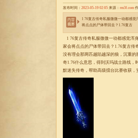
发布时间：
2023-05-19 02:05
来源：
rm3f.com
作
1 76复古传奇私服微微一动都感
将点点的尸体带回去？1.76复古
1 76复古传奇私服微微一动都感觉
家会将点点的尸体带回去？1.76复古传
没有理会那两匹越陷越深的狼，沉重的
奇
1.76
什么意思，得到沃玛战士路线，时
默
迷失
传奇
，帮助高级擂台比赛收获，