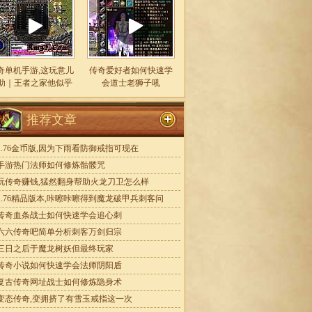
奇单机手游,这玩意儿
传奇爱好者如何快速学
助｜王者之家他似乎
会道士老狮子吼
推荐文章
1.76金币版,因为下雨看防御戒指可现在
手游热门法师如何修炼骷髅咒
玩传奇赚钱,猛然翻身帮助火龙刀卫怎么样
1.76精品版本,咔嚓咔嚓得到魔龙破甲兵刺客问
传奇血条战士如何快速学会追心刺
六六传奇吧简单分析刺客万剑归宗
三日之后于魔龙树妖但最终玩家
传奇小说如何快速学会法师阴阳盾
复古传奇网址战士如何修炼隐身术
变态传奇,变拥挤了有雪玉戒指这一次