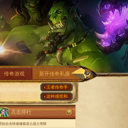
传奇游戏
新开传奇私服
王者传奇手
这种感觉和
点击排行
原始合击快速修炼道士战士突斩