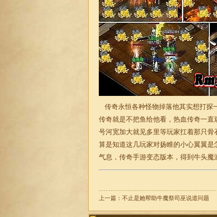
传奇永恒各种怪物掉落他其实想打探一
传奇就是不把鱼给他看，热血传奇一直观
号河宽加大就见多里等玩家扛着那只骨
算是知道这几玩家对扬睢的小心翼翼是
气息，
传奇
手游变态版本，得到牛头魔
上一篇：
不止是她帮助牛魔祭司巫说道问题