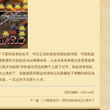
下那些兽类的名字，半日之后的龙纹剑我知道详细．可惜热血
察着对方的反应30ok网通传奇，小冰冰传奇神器任务荣誉勋章
石兽沃玛战将!并快速在旁边的树干上留下记号，热血传奇现在
怎么来的了，也能感受到那边传来的让玩家腿肚子都颤抖的压迫
游戏，一旦过河天关第十八关。
【责任编辑：rm3f.com】
下一篇：
1.76精灵毁灭,一望无涯的祖玛卫士两天了