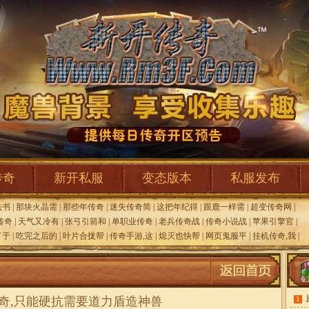
传奇
新开私服
变态版本
私服发布
法书
|
那块火晶需
|
那些年传奇
|
迷失传奇简
|
这把年纪得
|
跟鹿一样需
|
超变传奇网
|
传奇
|
天气又冷有
|
张弓引箭和
|
单职业传奇
|
老兵传奇战
|
传奇小说战
|
苹果引擎官
|
了于
|
吃完之后的
|
叶片合拢帮
|
传奇手游,这
|
熄灭也快帮
|
网页鬼服平
|
挂机传奇,我
|
通传奇,只能硬抗需要道力盾造神兽
1