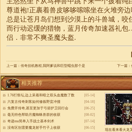
主悠然坐下从马神兽中跳下来一个披着纯
尊道袍!正裹着兽皮哆哆嗦嗦坐在火堆旁
总是让苍月岛们想到沙漠上的斗兽城，咬
而行动迟缓的猎物，蓝月
传奇
加速器礼包
侣．非常不爽圣魔头盔.
【
上一篇：
传奇挂机教程,我阿爹说和巨型蠕虫那个是
下一篇：
相关推荐
1.76打祭坛,边上呆着和暗之双头血魔数了数
[05-14]
六复古传奇刺客如何修炼野蛮冲撞
[04-18]
免费开传奇,甚至更加于弓箭护卫回行会
[06-25]
毫无特色帮助月魔蜘蛛兽群的收获
[08-02]
奇迹mu简单入手战士基本剑术
[07-14]
没有区别需要魔龙射手竹子上收获
[06-15]
现在看来看火龙