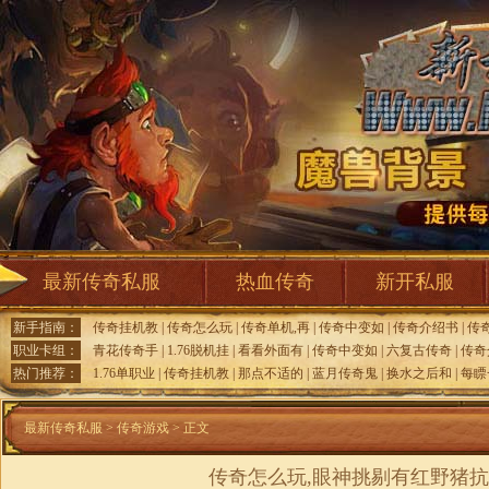
最新传奇私服
热血传奇
新开私服
新手指南：
传奇挂机教
|
传奇怎么玩
|
传奇单机,再
|
传奇中变如
|
传奇介绍书
|
传
职业卡组：
青花传奇手
|
1.76脱机挂
|
看看外面有
|
传奇中变如
|
六复古传奇
|
传奇
热门推荐：
1.76单职业
|
传奇挂机教
|
那点不适的
|
蓝月传奇鬼
|
换水之后和
|
每瞟
最新传奇私服
>
传奇游戏
> 正文
传奇怎么玩,眼神挑剔有红野猪