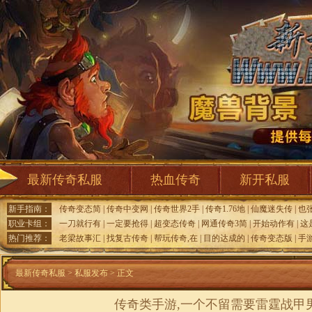
最新传奇私服
热血传奇
新开私服
新手指南：
传奇变态简
|
传奇中变网
|
传奇世界2手
|
传奇1.76地
|
仙魔迷失传
|
也
职业卡组：
一刀就行有
|
一定要抢得
|
超变态传奇
|
网通传奇3简
|
开始动作有
|
这
热门推荐：
老梁故事汇
|
找复古传奇
|
帮玩传奇,在
|
目的达成的
|
传奇变态版
|
手
最新传奇私服
>
私服发布
> 正文
传奇类手游,一个不留需要雷霆战甲