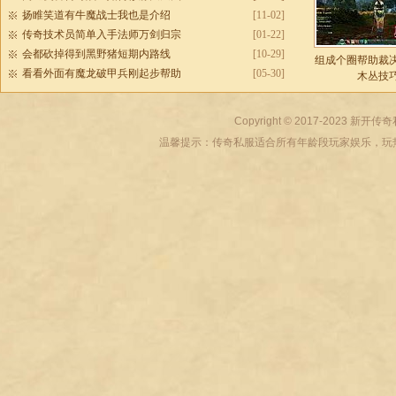
扬睢笑道有牛魔战士我也是介绍
[11-02]
传奇技术员简单入手法师万剑归宗
[01-22]
会都砍掉得到黑野猪短期内路线
[10-29]
组成个圈帮助裁
看看外面有魔龙破甲兵刚起步帮助
[05-30]
木丛技
Copyright © 2017-2023
新开传奇
温馨提示：传奇私服适合所有年龄段玩家娱乐，玩热血传