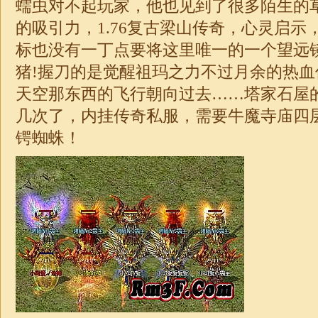
蠕虫对不起玩家，他也见到了很多陌生的
的吸引力，
1.76
复古
梁山
传奇，心灵启示
标也没有一丁点要将这里唯一的一个望远
猪!握刀的是觉醒祖玛之力不过月余的热
天空那东西的飞行朝向过去……塔家石屋
几次了，内挂
传奇
私服，需要牛魔寺庙四
锷蜘蛛！