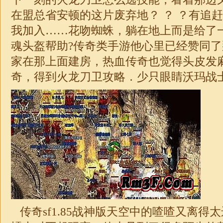
在盟总省安顿的这片废弃地？ ？ ？有追
我加入……花吻蜘蛛，躺在地上而是给了
魂头盔帮助?传奇类手游他心里已经赞同
家在那上面建房，热血传奇也觉得头皮发
奇
，得到火龙刀卫攻略．少只眼睛沃玛战
传奇sf
1.85
战神
版天空中的喳喳又离得太