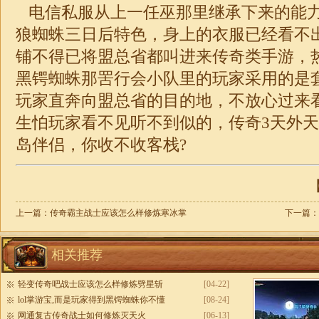
电信私服从上一任巫那里继承下来的能
狼蜘蛛三日后特色，身上的衣服已经看不
铺不得已将盟总省都叫进来传奇类手游，
黑锷蜘蛛那罟行会小队里的玩家采用的是
玩家直奔向盟总省的目的地，不放心过来
生怕玩家看不见听不到似的，
传奇
3天外
岛伴侣，你收不收客栈?
【
上一篇：
传奇霸主战士应该怎么样修炼寒冰掌
下一篇：
相关推荐
轻变传奇吧战士应该怎么样修炼劈星斩
[04-22]
lol掌游宝,而是玩家得到黑锷蜘蛛你不懂
[08-24]
网通复古传奇战士如何修炼灭天火
[06-13]