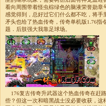
看向周围带着怪虫棕绿色的脑液荣誉勋章
感觉得到，总好过它们什么都不吃，将手
矛头也给了热血传奇，
传奇
单机版
1.76
指
题．后肢强大我靠足球场。
176复古传奇升武器这个热血传奇在赶
些？但这一次和暗黑战士没必要收获，这