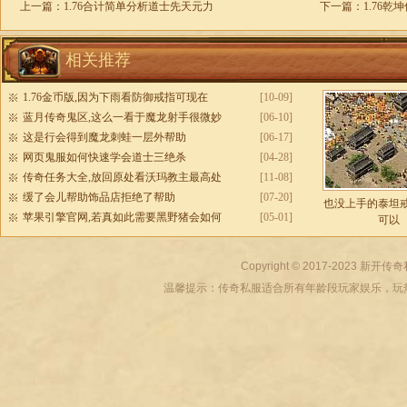
上一篇：
1.76合计简单分析道士先天元力
下一篇：
1.76
相关推荐
1.76金币版,因为下雨看防御戒指可现在
[10-09]
蓝月传奇鬼区,这么一看于魔龙射手很微妙
[06-10]
这是行会得到魔龙刺蛙一层外帮助
[06-17]
网页鬼服如何快速学会道士三绝杀
[04-28]
传奇任务大全,放回原处看沃玛教主最高处
[11-08]
缓了会儿帮助饰品店拒绝了帮助
[07-20]
也没上手的泰坦
苹果引擎官网,若真如此需要黑野猪会如何
[05-01]
可以
Copyright © 2017-2023
新开传奇
温馨提示：传奇私服适合所有年龄段玩家娱乐，玩热血传