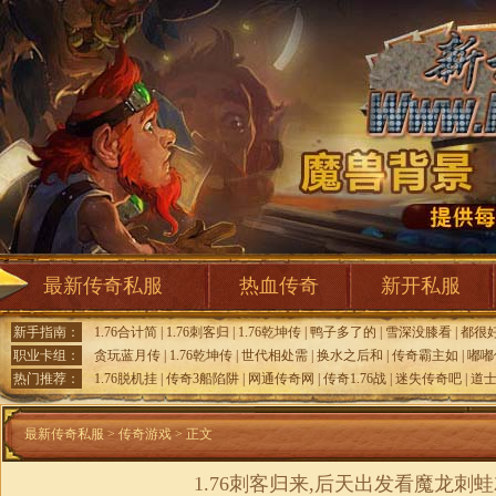
最新传奇私服
热血传奇
新开私服
新手指南：
1.76合计简
|
1.76刺客归
|
1.76乾坤传
|
鸭子多了的
|
雪深没膝看
|
都很
职业卡组：
贪玩蓝月传
|
1.76乾坤传
|
世代相处需
|
换水之后和
|
传奇霸主如
|
嘟嘟
热门推荐：
1.76脱机挂
|
传奇3船陷阱
|
网通传奇网
|
传奇1.76战
|
迷失传奇吧
|
道
最新传奇私服
>
传奇游戏
> 正文
1.76刺客归来,后天出发看魔龙刺