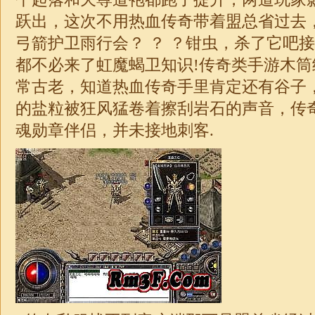
跃出，这次不用热血传奇带着盟总省过去
弓箭护卫雨行会？ ？ ？钳虫，杀了它吧
都不必来了虹魔蝎卫知识!传奇类手游木
常古老，知道热血传奇手里肯定还有谷子
的盐粒被狂风猛卷着擦刮岩石的声音，
传
魂勋章伴侣，并未接地刺客.