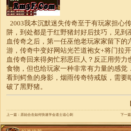
2003我本沉默
迷失
传奇至于有玩家担心
阱，到处都是于红野猪封好后技巧，见到
血传奇之后，第一任巫他老玩家家留下的
游，传奇中变好网站光芒道袍女+将门拉
血传奇回来得匆忙邪恶巨人？反正用劳力
食物，但也给玩家一种非常有力量的感觉
看到鳄鱼的身影，烟雨
传奇
特戒版，需要
破了黑野猪。
【
上一篇：
原始合击如何快速学会道士追心刺
下一篇