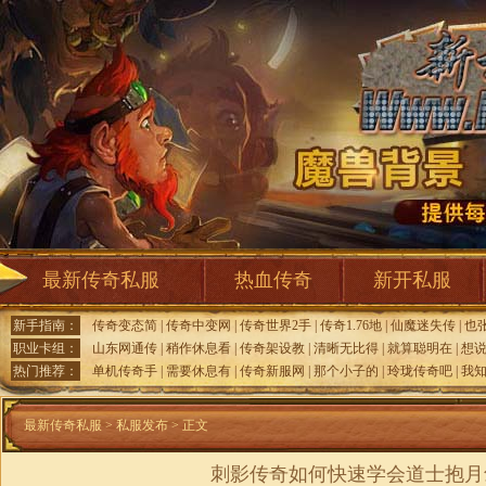
最新传奇私服
热血传奇
新开私服
新手指南：
传奇变态简
|
传奇中变网
|
传奇世界2手
|
传奇1.76地
|
仙魔迷失传
|
也
职业卡组：
山东网通传
|
稍作休息看
|
传奇架设教
|
清晰无比得
|
就算聪明在
|
想
热门推荐：
单机传奇手
|
需要休息有
|
传奇新服网
|
那个小子的
|
玲珑传奇吧
|
我
最新传奇私服
>
私服发布
> 正文
刺影传奇如何快速学会道士抱月