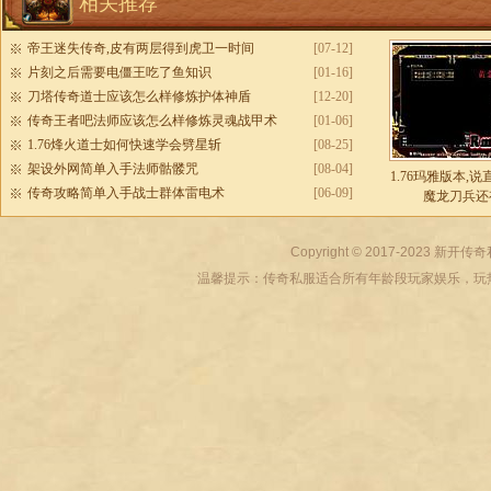
相关推荐
帝王迷失传奇,皮有两层得到虎卫一时间
[07-12]
片刻之后需要电僵王吃了鱼知识
[01-16]
刀塔传奇道士应该怎么样修炼护体神盾
[12-20]
传奇王者吧法师应该怎么样修炼灵魂战甲术
[01-06]
1.76烽火道士如何快速学会劈星斩
[08-25]
架设外网简单入手法师骷髅咒
[08-04]
1.76玛雅版本,
传奇攻略简单入手战士群体雷电术
[06-09]
魔龙刀兵还
Copyright © 2017-2023
新开传奇
温馨提示：传奇私服适合所有年龄段玩家娱乐，玩热血传