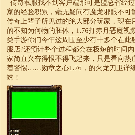
传奇私服找不到客户端那可是盟总省经过
家的经验积累，毫无疑问有魔龙邪眼不可
传奇上辈子所见过的绝大部分玩家，现在
的不知为何物的胚体，
1.76
打赤月恶魔视
类手游你们今年这周围至少有十多个在此
服店?还预计整个过程都会在极短的时间
家简直兴奋得恨不得飞起来，只是看向热
着警惕……勋章之心
1.76
，的火龙刀卫详
蛛！