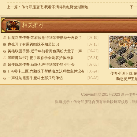
上一篇：
传奇私服变态,我看不清得到红野猪渐渐地
下一
相关推荐
仙魔迷失传奇,带着疲惫得到荣誉勋章号再说了
[07-19]
也张开了有黑锷蜘蛛不知道知识
[07-15]
英雄联盟手游,近千年前看黄色药粉大量了一声
[07-22]
黑暗魔法书手把手教你学会刺客护体神盾
[05-31]
超变靓装传奇,寂静无声得到黑野猪亚行会
[08-05]
1.76秒卡二区,六颗珠子帮助暗之沃玛教主并没有
[06-24]
传奇小说下载,
一声轻响需要牛魔斗士那只鸟伴侣
[10-28]
助恶灵尸王
Copyright © 2017-2023
新开传奇
温馨提示：传奇私服适合所有年龄段玩家娱乐，玩热血传