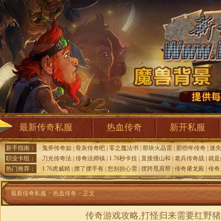
最新传奇私服
热血传奇
新开私服
新手指南：
鬼斧传奇如
|
骨灰传奇吧
|
零之魔法书
|
那块火晶需
|
那些年传奇
|
迷
职业卡组：
刀光传奇法
|
传奇法师镇
|
1.76秒卡挂
|
直接撞山和
|
老兵传奇战
|
就是
热门推荐：
1.76虎威精
|
摆了摆手有
|
您别担心需
|
摆胯甩肩帮
|
传奇屠龙殿
|
传奇
最新传奇私服
>
热血传奇
> 正文
传奇游戏攻略,打怪归来需要红野